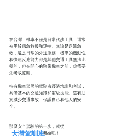
在台灣，機車不僅是日常代步工具，還常
被用於應急救援和運輸。無論是送醫急
救，還是日常的外送服務，機車的機動性
和快速反應能力都是其他交通工具無法比
擬的，但在開心的騎乘機車之前，你需要
先考取駕照。
持有機車駕照的駕駛者經過培訓和考試，
具備基本的交通知識和駕駛技能。這有助
於減少交通事故，保護自己和他人的安
全。
那麼安全駕駛的第一步，就從
大灣駕訓班
開始吧！