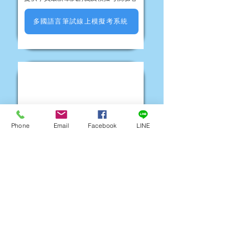
多國語言筆試線上模擬考系統
70
Phone
Email
Facebook
LINE
場地考驗及格分數
二段式轉彎
直線平衡駕駛
變換車道
鐵路平交道
直角轉彎
交岔路口
停車再騎
斑馬線